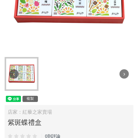
‹
›
複製
店家：紅藜之家賣場
紫斑蝶禮盒
0則評論