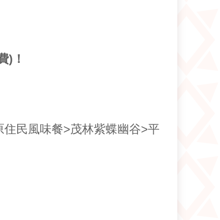
費)！
原住民風味餐>茂林紫蝶幽谷>平