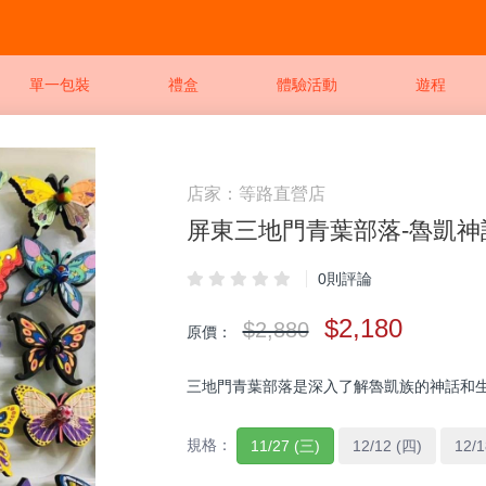
單一包裝
禮盒
體驗活動
遊程
店家：等路直營店
屏東三地門青葉部落-魯凱神
0則評論
$2,180
$2,880
原價：
三地門青葉部落是深入了解魯凱族的神話和
規格：
11/27 (三)
12/12 (四)
12/1