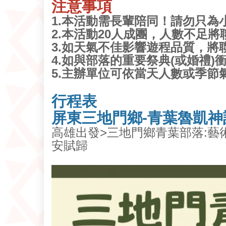
注意事項
1.本活動需長輩陪同！請勿只為
2.本活動20人成團，人數不足
3.如天氣不佳影響遊程品質，將
4.如與部落的重要祭典(或婚禮
5.主辦單位可依當天人數或季節
行程表
屏東三地門鄉-青葉魯凱
高雄出發>三地門鄉青葉部落:藝
安賦歸