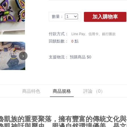
加入購物車
數量：
付款方式：
Line Pay、信用卡、銀行匯款
回饋點數：
點
0
›
支援物流： 預購商品 $0
商品特色
商品規格
評論 （0）
魯凱族的重要聚落，擁有豐富的傳統文化與
魯凱神話與歷史，周邊自然環境優美，是文