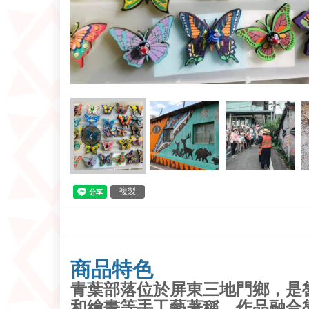
‹
複製
商品特色
青葉部落位於屏東三地門鄉，是
和繪畫等手工藝著稱，作品融合