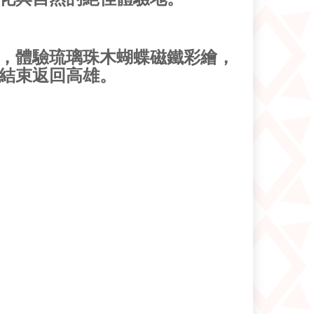
，體驗琉璃珠木蝴蝶磁鐵彩繪，
結束返回高雄。