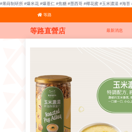
#果蒔制研所 #爆米花 #爆薏仁 #焦糖 #墨西哥 #椰花蜜 #玉米濃湯 #海苔
等路
等路直營店
最新消息