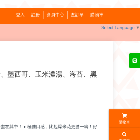
登入
註冊
會員中心
查訂單
購物車
Select Language
▼
蜜、墨西哥、玉米濃湯、海苔、黑
購物車
味盡在其中！ ▸ 極佳口感，比起爆米花更勝一籌！好