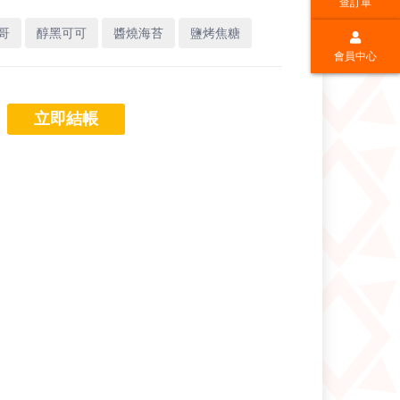
查訂單
哥
醇黑可可
醬燒海苔
鹽烤焦糖
會員中心
立即結帳