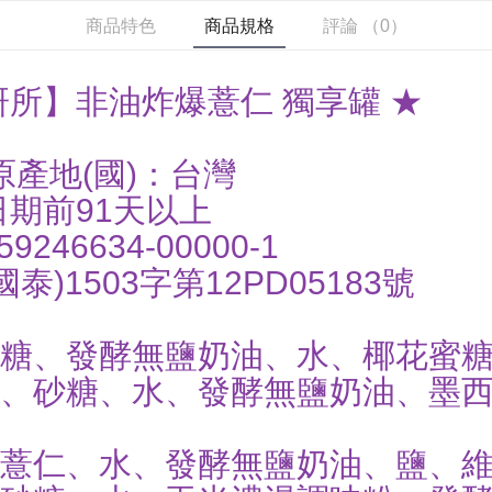
商品特色
商品規格
評論 （0）
研所】非油炸爆薏仁 獨享罐 ★
.原產地(國)：台灣
日期前91天以上
46634-00000-1
)1503字第12PD05183號
砂糖、發酵無鹽奶油、水、椰花蜜
薏仁、砂糖、水、發酵無鹽奶油、墨
、薏仁、水、發酵無鹽奶油、鹽、維