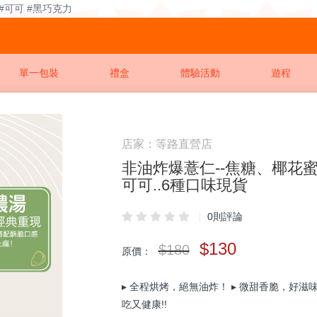
 #可可 #黑巧克力
單一包裝
禮盒
體驗活動
遊程
店家：等路直營店
非油炸爆薏仁--焦糖、椰花
可可..6種口味現貨
0則評論
$130
$180
原價：
▸ 全程烘烤，絕無油炸！ ▸ 微甜香脆，好滋
吃又健康!!