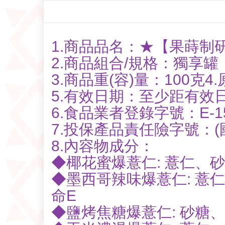
1.商品品名：★【果蒔制
2.商品組合/規格：獨享罐
3.商品重(容)量：100克4
5.有效日期：至少距有效
6.食品業者登錄字號：E-1592
7.投保產品責任險字號：(國泰
8.內容物成分：
◆椰花蜜爆薏仁: 薏仁、
◆墨西哥辣味爆薏仁: 
命E
◆鹽烤焦糖爆薏仁: 砂糖