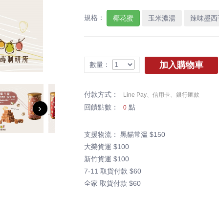
規格：
椰花蜜
玉米濃湯
辣味墨西
加入購物車
數量：
付款方式：
Line Pay、信用卡、銀行匯款
›
回饋點數：
點
0
支援物流： 黑貓常溫 $150
大榮貨運 $100
新竹貨運 $100
7-11 取貨付款 $60
全家 取貨付款 $60