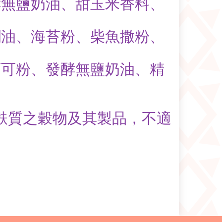
酵無鹽奶油、甜玉米香料、
櫚油、海苔粉、柴魚撒粉、
可可粉、發酵無鹽奶油、精
麩質之穀物及其製品，不適