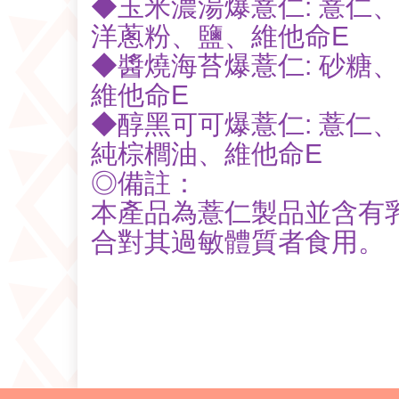
◆玉米濃湯爆薏仁: 薏
洋蔥粉、鹽、維他命E
◆醬燒海苔爆薏仁: 砂
維他命E
◆醇黑可可爆薏仁: 薏
純棕櫚油、維他命E
◎備註：
本產品為薏仁製品並含有
合對其過敏體質者食用。