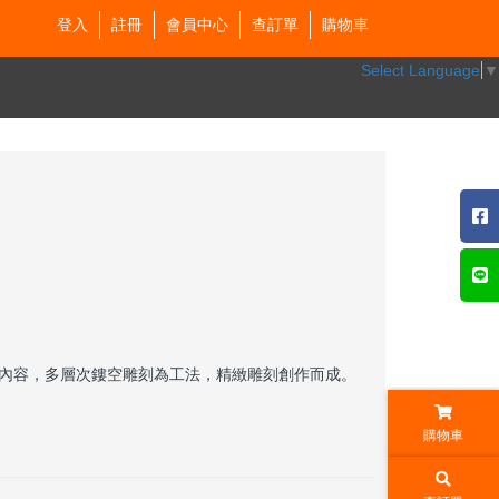
登入
註冊
會員中心
查訂單
購物車
Select Language
▼
內容，多層次鏤空雕刻為工法，精緻雕刻創作而成。
購物車