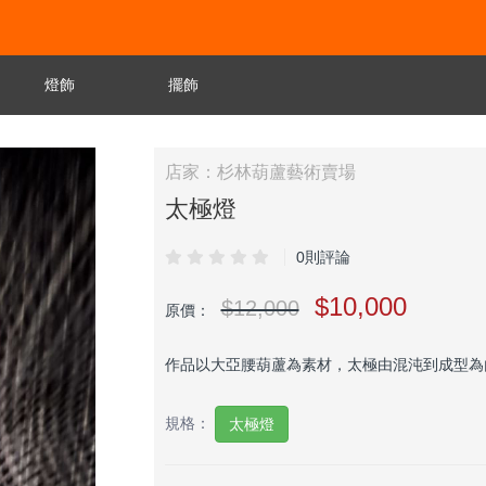
燈飾
擺飾
店家：杉林葫蘆藝術賣場
太極燈
0則評論
$10,000
$12,000
原價：
作品以大亞腰葫蘆為素材，太極由混沌到成型為
規格：
太極燈