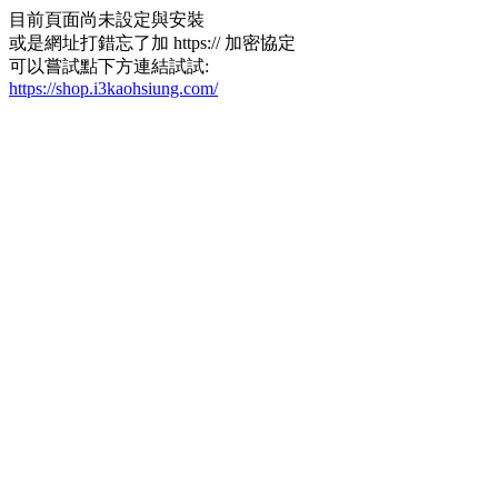
目前頁面尚未設定與安裝
或是網址打錯忘了加 https:// 加密協定
可以嘗試點下方連結試試:
https://shop.i3kaohsiung.com/